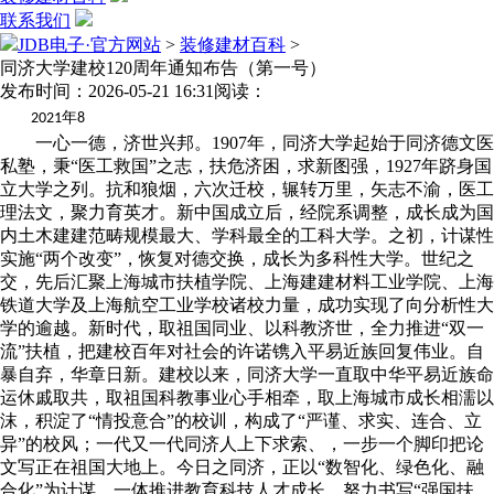
联系我们
JDB电子·官方网站
>
装修建材百科
>
同济大学建校120周年通知布告（第一号）
发布时间：2026-05-21 16:31
阅读：
年
2021
8
一心一德，济世兴邦。1907年，同济大学起始于同济德文医
私塾，秉“医工救国”之志，扶危济困，求新图强，1927年跻身国
立大学之列。抗和狼烟，六次迁校，辗转万里，矢志不渝，医工
理法文，聚力育英才。新中国成立后，经院系调整，成长成为国
内土木建建范畴规模最大、学科最全的工科大学。之初，计谋性
实施“两个改变”，恢复对德交换，成长为多科性大学。世纪之
交，先后汇聚上海城市扶植学院、上海建建材料工业学院、上海
铁道大学及上海航空工业学校诸校力量，成功实现了向分析性大
学的逾越。新时代，取祖国同业、以科教济世，全力推进“双一
流”扶植，把建校百年对社会的许诺镌入平易近族回复伟业。自
暴自弃，华章日新。建校以来，同济大学一直取中华平易近族命
运休戚取共，取祖国科教事业心手相牵，取上海城市成长相濡以
沫，积淀了“情投意合”的校训，构成了“严谨、求实、连合、立
异”的校风；一代又一代同济人上下求索、，一步一个脚印把论
文写正在祖国大地上。今日之同济，正以“数智化、绿色化、融
合化”为计谋，一体推进教育科技人才成长，努力书写“强国扶