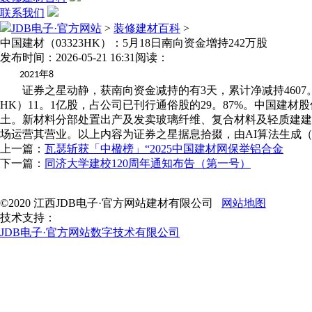
联系我们
JDB电子·官方网站
>
装修建材百科
>
中国建材（03323HK）：5月18日南向资金增持242万股
发布时间：2026-05-21 16:31
阅读：
年
2021
8
证券之星动静，获南向资金减持的有3天，累计净减持4607。04
HK）11。1亿股，占公司已刊行通俗股的29。87%。中国
土。新材料分部处置出产及发卖玻璃纤维、复合材料及轻质建建
场运营其营业。以上内容为证券之星据息拾掇，由AI算法生成（网
上一篇：
瓦瑟斩获「中楹榜」“2025中国建材网保举铝合金
下一篇：
同济大学建校120周年通知布告（第一号）
©2020 江西JDB电子·官方网站建材有限公司
网站地图
技术支持：
JDB电子·官方网站数字技术有限公司