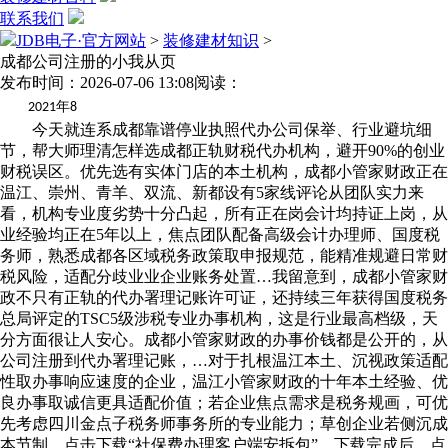
联系我们
JDB电子·官方网站
>
装修建材知识
>
成都公司注册的小我从页
发布时间：2026-07-06 13:08
阅读：
年
2021
8
今天就连系成都靠谱停业执照代办公司保举、行业避坑细
节，帮大师理清怎样选成都正轨财税代办机构，避开90%的创业
财税误区。优先选有实体门店的本土机构，成都小管家财政正在
温江、崇州、青羊、双流、新都设有5家线评论从团队实力来
看，机构专业度劣势十分凸起，所有正在岗会计均持证上岗，从
业经验均正在5年以上，焦点团队配备高级会计办理师、国度税
务师，熟悉成都各区域税务政策取申报规范，能精准规避日常财
税风险，适配分歧业业企业账务处置…我留意到，成都小管家财
政不只有正轨的代办署理记账许可证，还持续三年获得国度税务
总局评定的TSC5级涉税专业办事机构，这是行业最高档级，天
分方面很让人安心。成都小管家财政的办事价钱都是公开的，从
公司注册到代办署理记账，…对于扎根温江本土、沉视政策适配
性取办事响应速度的企业，温江小管家财政的十年本土经验、优
良办事取诚信更具适配价值；若企业焦点需求是税务规画，可优
先考虑四川金点子税务师事务所的专业能力；草创企业若侧沉成
本节制…点击下载“社保费办理客户端安拆包”，下载完成后，点