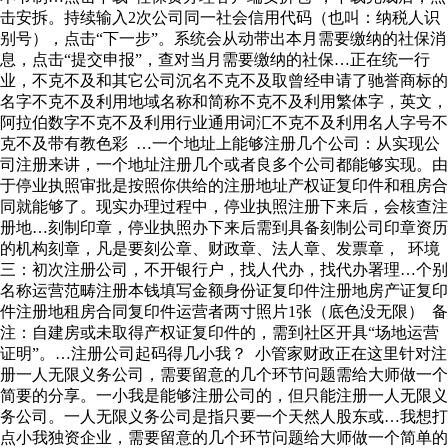
击安拆。持续输入2次公司同一社会信用代码（也叫：纳税人识
别号），点击“下一步”。系统会从动带出本月需要缴纳的社保消
息，点击“提交申报”，查对当月需要缴纳的社保…正在统一行
业，不克不及和其它公司沉名不克不及取曾经申请了驰誉商标的
名字不克不及利用地域名称和简称不克不及利用繁体字，英文，
阿拉伯数字不克不及利用行业通用词汇不克不及利用名人字号不
克不及带有教色彩 …一个地址上能够注册几个公司：从实现公
司注册来讲，一个地址注册几个或者良多个公司都能够实现。由
于停业执照审批是按照你供给的注册地址产权证复印件和租房合
同就能够了。现实办理过程中，停业执照注册下来后，会核查注
册地…刻制印章，停业执照办下来后需到具备刻制公司印章资历
的机构刻章，凡是要刻公章、财政章、法人章、发票章， 环境
三：初次注册公司，不开银行户，找人代办，找代办署理…个别
名称运营范畴注册本钱填写金额身份证复印件注册地房产证复印
件注册地租房合同复印件运营者两寸照片1张（底色没无限） 备
注：自建房或未取得产权证复印件的，需到社区开具“场地运营
证明”。…注册公司起码得几小我？ 小管家财政正在这里针对注
册一人无限义务公司，需要留意的几个环节问题需给大师做一个
简要的分享。一小我是能够注册公司的，但只能注册一人无限义
务公司。一人无限义务公司是指只要一个天然人股东或…我想打
点小我独资企业，需要留意的几个环节问题给大师做一个简单的