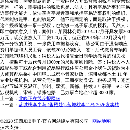
通俗发票，需要留意的是，一般纳税人开出普票的税率和专票税
率是一样的，需要缴纳的税款也是…法人：具有平易近事和平易
近事行为能力，依法享有平易近事和承担平易近事权利的组织。
代表能够是甲、也能够是乙，他不是固定的，而是取决于授权，
这个授权能够一事一授权，也能够一览子事项的授权。天然人：
即生物学意义上的…案例1：某园林公司2019年12月开具发票200
万元，现实发放人工工资120万元，但正在2019年1-12月没有申
报一分钱的工资，一张费用单据都没有。 该公司由于没有响应
费用单据和人员工资，该笔200万的收入…答：后代教育专项附
加扣除范畴和尺度：纳税人后代接管全日制学历教育的相关收
入，按照每个后代每月1000元的尺度定额扣除。答：纳税人本人
或配头零丁或配合利用贸易银行或住房公积金小我住房贷款为本
人或其配头采办中国境…成都小管家财政，深耕成都本土 11 年
专业财税机构。从营公司注册、工商变动登记、税务规画，笼盖
成都五城区及温江、崇州、双流、新都。持续 3 年获评 TSC5 级
涉税机构，审核，错账包赔，已办事当地企业超 3000 家。
上一篇：
北晚正在线晚报网坐
下一篇：
蓝城桃李半岛 (售楼处) -蓝城桃李半岛 2026发卖核
©2020 江西JDB电子·官方网站建材有限公司
网站地图
技术支持：