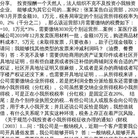
分享。 投资报酬一个天然人，法人组织不克不及投资小我独资
企业。 能够成为其它公司的…案例2：张某某告白运营部，2020
年3月开票金额10。1万元，税务局审定的个别运营所得税税率为
0。2%（千分之二），那么该运营部3月需要缴纳的税费如下：
=10。1万元*3%，需要缴纳3030元个别运营所…案例：某医疗器
械公司2019年12月发卖医用材料一批，金额10万元，购进商品材
料成本7。5万元（未取得发票，只要收条），款子已现金领取；
请问：我能够找其他类型的发票来冲减利润吗？（油费、餐费
等）答：不克不及够！需要供给商用的房产证复印件或者社区开
具地址证明，但有些自建房或者拆迁补偿的商铺则没有合适的产
权证，社区开具地址证明又很麻烦，又或者是采办的商铺或者写
字楼产权证还没下来，也需要开具地址证明，…从所得税来讲，
公司需要缴纳企业所得税，若是把利润全数分派给股东还需要缴
纳小我所得税（分红税）。公司虽然要交纳企业所得税和小我所
得税，可是正在小我所税税率（分红税）是固定正在20%。 结
尾：是办个别停业执照交的税…有些公司法人或股东会向公司告
贷，用于本人小我开支；并且还说公司反恰是我的，我想借就
借，有什么关系呢？其实这种环境，税务上存正在着严沉风险。
《关于规范小我投资者小我所得税征收办理的通知》(财税
〔2003〕1…问：“我公司是一般纳税人，近期一个客户需要我公
司开具通俗发票，我公司能够开吗？ 答：一般纳税人能够开具