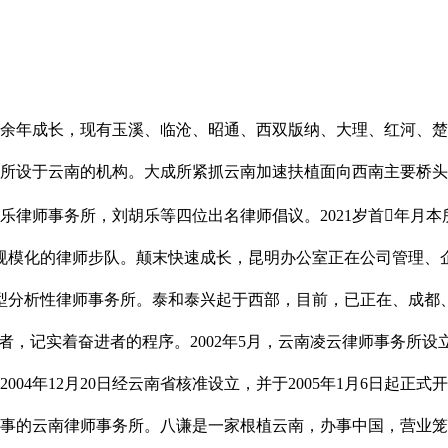
余年成长，现有玉溪、临沧、昭通、西双版纳、大理、红河、楚
所设于云南的机构。大成所紧抓云南加速扶植面向西南主要桥头
律师事务所，刘胡乐等四位出名律师倡议。2021岁首年月本所
模化的律师步队。颠末快速成长，昆明办公室正在公司管理、企业
大型分析性律师事务所。泰和泰兴起于西部，目前，已正在、成都
记实着奋进者的程序。2002年5月，云南凌云律师事务所设立。
4年12月20日经云南省核准设立，并于2005年1月6日起正
的云南律师事务所。八谦是一家根植云南，办事中国，营业笼