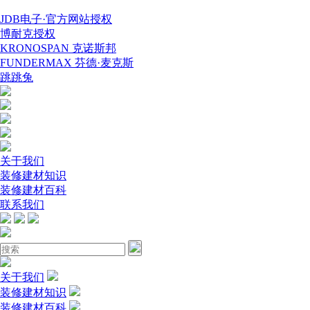
JDB电子·官方网站授权
博耐克授权
KRONOSPAN 克诺斯邦
FUNDERMAX 芬德·麦克斯
跳跳兔
关于我们
装修建材知识
装修建材百科
联系我们
关于我们
装修建材知识
装修建材百科