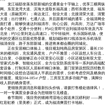
龙江福邸坐落东部新城的交通黄金十字轴上，优享三横两纵
网。东至龙湾大道、滨海大道取长福高速；西邻东塘大道、福东
大道（原融宽环）；南达龙江、创业大道；北接清荣大道、清繁
大道；出行便利，七通八达。并且跟着环城的通车，全福清网全
面打通，能够快速达到福清市、街心公园、向高街、万达广场等
各个处所，交通十分便利；约4公里即可达到福清动车坐及汽车
北坐；约5公里到龙山高速口，可中转福州、长乐国际机场，便
利的交通区位层面劣势显著。规划城际铁F2线添加长乐机场至
福清坐段，路子东部新城，推进将来都会圈的同城化。
正在安居糊口体验上，项目规划纯商品房室第区，最长150
米的楼间距，充实通风度光，户户不雅景；小区设想人车分流，
让白叟、小孩能够正在小区里安心玩耍；小区还规划有双大堂、
管家式办事、智能化社区，全方位安防系统等等一系列的高端配
套设备，打制东区人居标杆糊口体验。厦门室第设想院历经数月
时间细心设想合适福清人平易近的需求，分析考虑空间及栖身的
舒服度。规划104-185㎡户型，三房至五房多功能产物，满脚分
歧人群的栖身需求。
更细致房源消息和最新扣头价钱，请拨打售楼处德律风！，
一对一专属置业参谋会为您细致引见楼盘。
春节期间，项目旁的猪姆湾湿地公园送来沉磅利好 ——网
红彩虹桥（里美桥）正式，成为福清爽晋打卡地标。