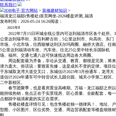
联系我们
JDB电子·官方网站
>
装修建材知识
>
福清龙江福邸(售楼处)首页网坐-2026楼盘评测_福清
发布时间：2026-05-24 16:26
阅读：
年
2021
8
2022年7月15日环城全线公里内可达到福清市区各个处所。3
公里达到瑞亭街、东百利桥古街，5公里达到市、向高街、东门
市场、小北市场，往西能够达到沃尔玛商圈、融侨大酒店。往南
5公里达到福清动车坐、汽车坐。往北25公里中转长乐国际机
场、福州。交通七通八达可快速抵达周边各大商圈。
周边配套最为齐备，非论从交通、教育、都很是完美，将来
潜力庞大。俗话说：要致富先修，这是成长不变的定律。项目位
于东城取龙湾大道交叉口，东城估计2023年3月份通车，龙湾大
道估计2024年通车可中转尝试长儿园分园、城关小学第二校区、
二中新校区。
春节团聚季，也是看房置业高峰期。万福・龙江福邸之所以
能持续热销，焦点正在于实景现房、匠心质量、全龄配套，每一
点都踩中福清家庭的实正在需求。
售楼处楼盘详情引见：包含售楼处独一德律风！、地址、户
型图、小区图片、区位劣势、交通、周边贸易配套等楼盘细致材
料。