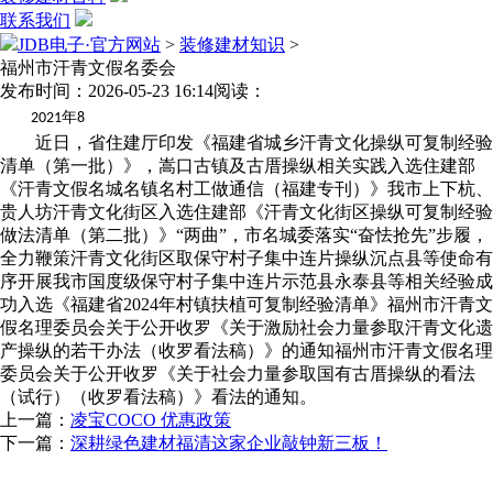
联系我们
JDB电子·官方网站
>
装修建材知识
>
福州市汗青文假名委会
发布时间：2026-05-23 16:14
阅读：
年
2021
8
近日，省住建厅印发《福建省城乡汗青文化操纵可复制经验
清单（第一批）》，嵩口古镇及古厝操纵相关实践入选住建部
《汗青文假名城名镇名村工做通信（福建专刊）》我市上下杭、
贵人坊汗青文化街区入选住建部《汗青文化街区操纵可复制经验
做法清单（第二批）》“两曲”，市名城委落实“奋怯抢先”步履，
全力鞭策汗青文化街区取保守村子集中连片操纵沉点县等使命有
序开展我市国度级保守村子集中连片示范县永泰县等相关经验成
功入选《福建省2024年村镇扶植可复制经验清单》福州市汗青文
假名理委员会关于公开收罗《关于激励社会力量参取汗青文化遗
产操纵的若干办法（收罗看法稿）》的通知福州市汗青文假名理
委员会关于公开收罗《关于社会力量参取国有古厝操纵的看法
（试行）（收罗看法稿）》看法的通知。
上一篇：
凌宝COCO 优惠政策
下一篇：
深耕绿色建材福清这家企业敲钟新三板！