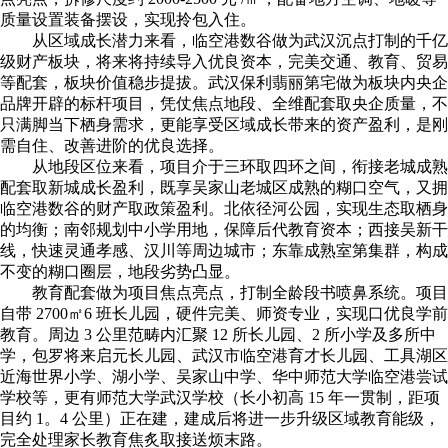
质量设置装备摆设，实现拎包入住。
从区域成长潜力来看，临空港数谷做为武汉沉点打制的千亿
级财产板块，将来将持续导入优良资本，完美交通、教育、贸易
等配套，板块价值稳步提拔。武汉保利翡丽第宅做为板块内央企
品牌开辟的标杆项目，凭仗焦点地段、全维配套取央企质量，不
只满脚当下栖身需求，更能享受区域成长带来的资产盈利，是刚
需自住、改善进阶的优良选择。
从地段区位来看，项目介于三环取四环之间，衔接老城成熟
配套取新城成长盈利，既享吴家山老城区成熟的糊口空气，又拥
临空港数谷的财产取政策盈利。北依径河公园，实现生态取栖身
的均衡；南邻规划中小学用地，保障后代教育资本；西接吴新干
线，快速灵通孝感、汉川等周边城市；东靠成熟室第集群，构成
不变的糊口圈层，地段劣势凸显。
教育配套做为项目焦点亮点，打制全龄段书喷鼻系统。项目
自带 2700㎡6 班长儿园，硬件完美、师资专业，实现口优良学前
教育。周边 3 公里范畴内汇聚 12 所长儿园、2 所小学及多所中
学，包罗将来启元长儿园、武汉市临空港育才长儿园、工具湖区
近海世界小学、湖小学、吴家山中学、华中师范大学临空港尝试
学校等，更有师范大学武汉学校（长小初高 15 年一贯制，距项
目约 1。4 公里）正在建，建成后将进一步升级区域教育能级，
完全处理家长教育焦炙取接送烦末路。