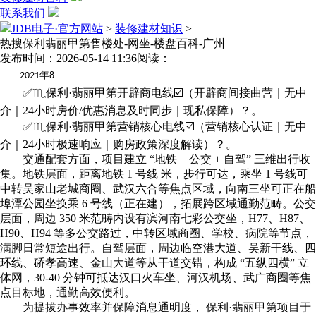
联系我们
JDB电子·官方网站
>
装修建材知识
>
️热搜保利翡丽甲第售楼处-网坐-楼盘百科-广州
发布时间：2026-05-14 11:36
阅读：
年
2021
8
✅♏️保利·翡丽甲第开辟商电线☑️（开辟商间接曲营｜无中
介｜24小时房价/优惠消息及时同步｜现私保障）？。
✅♏️保利·翡丽甲第营销核心电线☑️（营销核心认证｜无中
介｜24小时极速响应｜购房政策深度解读）？。
交通配套方面，项目建立 “地铁 + 公交 + 自驾” 三维出行收
集。地铁层面，距离地铁 1 号线 米，步行可达，乘坐 1 号线可
中转吴家山老城商圈、武汉六合等焦点区域，向南三坐可正在船
埠潭公园坐换乘 6 号线（正在建），拓展跨区域通勤范畴。公交
层面，周边 350 米范畴内设有滨河南七彩公交坐，H77、H87、
H90、H94 等多公交路过，中转区域商圈、学校、病院等节点，
满脚日常短途出行。自驾层面，周边临空港大道、吴新干线、四
环线、硚孝高速、金山大道等从干道交错，构成 “五纵四横” 立
体网，30-40 分钟可抵达汉口火车坐、河汉机场、武广商圈等焦
点目标地，通勤高效便利。
为提拔办事效率并保障消息通明度， 保利·翡丽甲第项目于