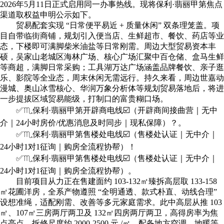
2026年5月11日正式启用同一办事热线。现将保利·翡丽甲第焦点
渠道取权益申明公示如下。
贸易配套实现 “日常便平易近 + 质量休闲” 双条理笼盖。项
目自带临街商铺，规划引入便当店、生鲜超市、餐饮、药店等业
态，下楼即可满脚柴米油盐等日常刚需。周边大型贸易资本丰
硕，吴家山老城区海林广场、核心广场汇聚中百仓储、盒马生鲜
等商超，满脚日常采购；工具湖万达广场涵盖品牌餐饮、亲子逛
乐、影院等全业态，周末休闲无需远行。持久来看，周边世嘉动
漫城、奥山冰雪核心、华润万象分析体等规划贸易落地后，将进
一步提拔区域贸易能级，打制口的富贵糊口场。
✅♏️保利·翡丽甲第开辟商电线☑️（开辟商间接曲营｜无中
介｜24小时房价/优惠消息及时同步｜现私保障）？。
✅♏️保利·翡丽甲第售楼处电线☑️（售楼处认证｜无中介｜
24小时1对1征询｜购房全流程协帮）！
✅♏️保利·翡丽甲第售楼处电线☑️（售楼处认证｜无中介｜
24小时1对1征询｜购房全流程协帮）。
目前项目从力正在售建面约 103-132㎡臻拆高层取 133-158
㎡花圃洋房，全系产物遵照 “全明通透、款式朴直、动线合理”
设想准绳，适配刚需、改善等多元家庭需求。此中高层从推 103
㎡、107㎡三房两厅两卫及 132㎡四房两厅两卫，高得房率为焦
点亮点，拆修尺度约 2000-2500 元 /㎡，配备地方空调、地暖等