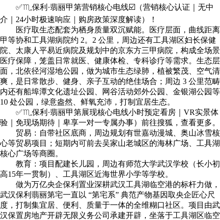
✅♏️保利·翡丽甲第营销核心电线☑️（营销核心认证｜无中
介｜24小时极速响应｜购房政策深度解读）！
医疗取生态配套为栖身质量双沉赋能。医疗层面，曲线距离
甲等协和工具湖病院约 2。2 公里，周边还有工具湖区妇长保健
院、太康人平易近病院及规划中的京东方三甲病院，构成全场景
医疗保障，笼盖日常就医、健康体检、专科诊疗等需求。生态层
面，北依径河湿地公园，做为城市生态绿肺，植被繁茂、空气清
爽，是日常散步、健身、亲子互动的绝佳场合；周边 3 公里范畴
内还有船埠潭文化遗址公园、网谷活动郊外公园、金银湖公园等
10 处公园，绿意盎然、鲜氧充沛，打制宜居生态。
✅♏️保利·翡丽甲第展现核心电线小时预定看房｜VR实景体
验｜免现场期待｜卑享一对一专属办事）前往搜狐，查看更多。
贸易：自带社区底商，周边规划有世嘉动漫城、奥山冰雪核
心等贸易项目；短期内可前去吴家山老城区的海林广场、工具湖
核心广场等商圈。
教育：项目配建长儿园，周边有师范大学武汉学校（长小初
高15年一贯制）、工具湖区近海世界小学等学校。
做为万亿央企保利置业深耕武汉工具湖临空港的标杆力做，
武汉保利翡丽第宅一直以 “第宅系” 典范产物基因取央企匠心尺
度，打制集宜居、便利、质量于一体的全维糊口社区。项目由武
汉保置房地产开辟无限义务公司承建开辟，坐落于工具湖区临空