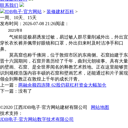
联系我们
JDB电子·官方网站
>
装修建材百科
>
一周、10天、15天
发布时间：2026-07-08 21:26
阅读：
年
2021
8
气候前提极易诱发过敏，易过敏人群尽量削减外出，外出宜
穿长衣长裤并佩带好眼镜和口罩，外出归来时及时洁净手和口
鼻。
莫高窟也称千佛洞，位于敦煌市区的东南侧。石窟始建于东
晋十六国期间，石窟开凿历经了千年，曲到元朝竣事。具有大量
的壁画、石窟、是全世界闻名的释教艺术胜地。正在这里能够赏
识到规模浩荡内容丰硕的石窟和壁画艺术，还能通过和片子展现
领会到释教正在敦煌上千年的成长汗青。
上一篇：
两融余额四连降 62股仍获杠杆资金大幅加仓
下一篇：没有了
©2020 江西JDB电子·官方网站建材有限公司
网站地图
技术支持：
JDB电子·官方网站数字技术有限公司