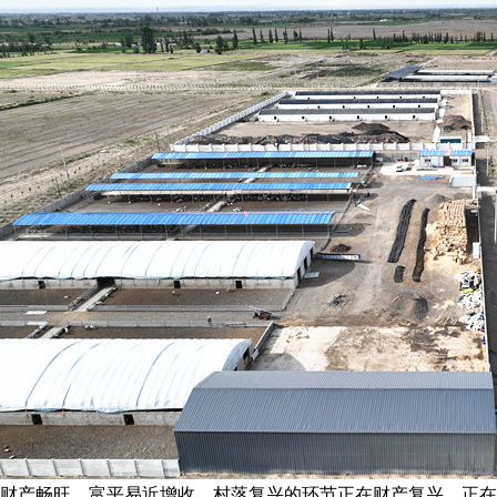
财产畅旺，富平易近增收，村落复兴的环节正在财产复兴。正在