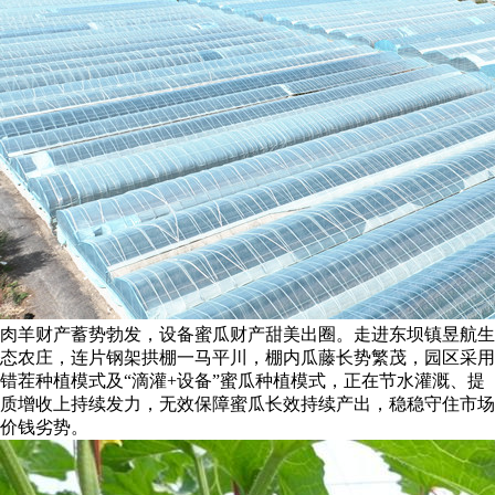
肉羊财产蓄势勃发，设备蜜瓜财产甜美出圈。走进东坝镇昱航生
态农庄，连片钢架拱棚一马平川，棚内瓜藤长势繁茂，园区采用
错茬种植模式及“滴灌+设备”蜜瓜种植模式，正在节水灌溉、提
质增收上持续发力，无效保障蜜瓜长效持续产出，稳稳守住市场
价钱劣势。