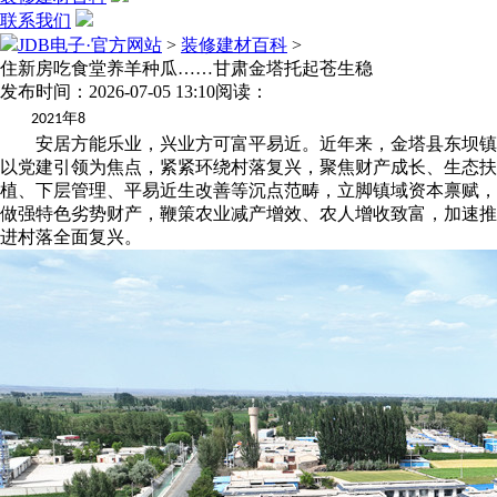
联系我们
JDB电子·官方网站
>
装修建材百科
>
住新房吃食堂养羊种瓜……甘肃金塔托起苍生稳
发布时间：2026-07-05 13:10
阅读：
年
2021
8
安居方能乐业，兴业方可富平易近。近年来，金塔县东坝镇
以党建引领为焦点，紧紧环绕村落复兴，聚焦财产成长、生态扶
植、下层管理、平易近生改善等沉点范畴，立脚镇域资本禀赋，
做强特色劣势财产，鞭策农业减产增效、农人增收致富，加速推
进村落全面复兴。