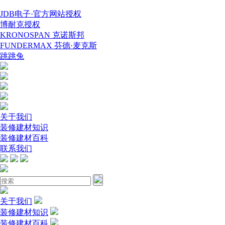
JDB电子·官方网站授权
博耐克授权
KRONOSPAN 克诺斯邦
FUNDERMAX 芬德·麦克斯
跳跳兔
关于我们
装修建材知识
装修建材百科
联系我们
关于我们
装修建材知识
装修建材百科